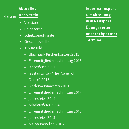
Aktuelles
Jedermannsport
Navigation
Der Verein
Die Abteilung
überspringen
erklärung
AOK Radsport
Vorstand
Übungszeiten
Beisitzer/in
Ansprechpartner
Schutzbeauftragte
Termine
Geschäftsstelle
TSV im Bild
Blasmusik Kirchenkonzert 2013
Ehrenmitgliedernachmittag 2013
jahresfeier 2013
Jazztanzshow "The Power of
Dance" 2013
Kinderweihnachten 2013
Ehrenmitgliedernachmittag 2014
Jahresfeier 2014
Nikolausfeier 2014
Ehrenmitgliedernachmittag 2015
Jahresfeier 2015
Maibaumstellen 2016